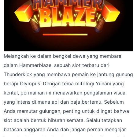
Melangkah ke dalam bengkel dewa yang membara
dalam Hammerblaze, sebuah slot terbaru dari
Thunderkick yang membawa pemain ke jantung gunung
berapi Olympus. Dengan tema mitologi Yunani yang
kental, permainan ini menawarkan pengalaman visual
yang intens di mana api dan baja bertemu. Sebelum
Anda memutar gulungan, penting untuk diingat bahwa
slot adalah bentuk hiburan semata. Selalu tetapkan
batasan anggaran Anda dan jangan pernah mengejar