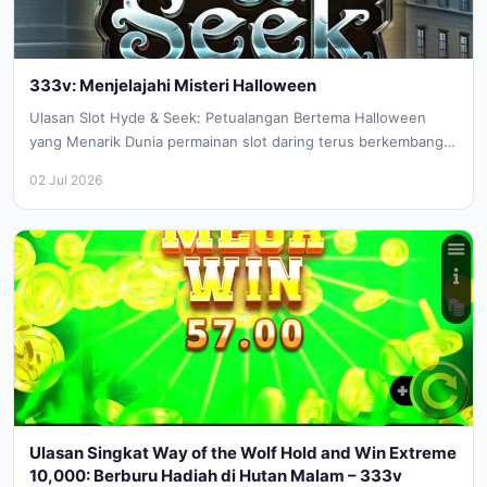
333v: Menjelajahi Misteri Halloween
Ulasan Slot Hyde & Seek: Petualangan Bertema Halloween
yang Menarik Dunia permainan slot daring terus berkembang
dengan berbagai tema yang...
02 Jul 2026
Ulasan Singkat Way of the Wolf Hold and Win Extreme
10,000: Berburu Hadiah di Hutan Malam – 333v