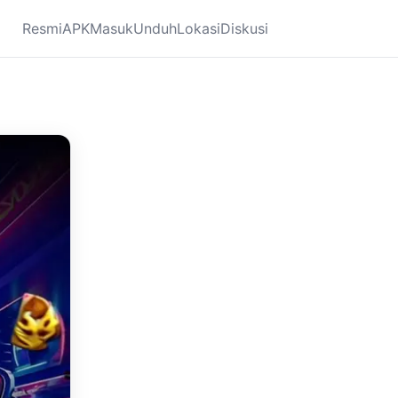
Resmi
APK
Masuk
Unduh
Lokasi
Diskusi