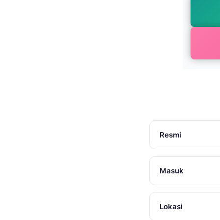
Resmi
Masuk
Lokasi