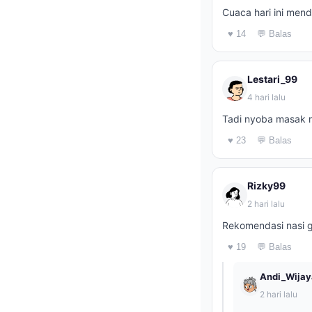
Cuaca hari ini mend
♥ 14
💬 Balas
Lestari_99
4 hari lalu
Tadi nyoba masak r
♥ 23
💬 Balas
Rizky99
2 hari lalu
Rekomendasi nasi g
♥ 19
💬 Balas
Andi_Wijay
2 hari lalu