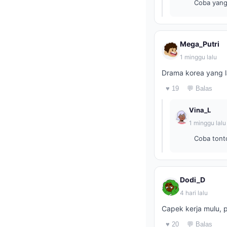
Coba yang 
Mega_Putri
1 minggu lalu
Drama korea yang l
♥ 19
💬 Balas
Vina_L
1 minggu lalu
Coba tonto
Dodi_D
4 hari lalu
Capek kerja mulu, p
♥ 20
💬 Balas