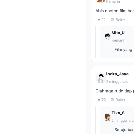
Kemarin
Abis nonton film ho
♥ 22
💬 Balas
Mita_U
Kemarin
Film yang
Indra_Jaya
2 minggu lalu
Olahraga rutin tiap
♥ 79
💬 Balas
Tika_S
2 minggu lalu
Setuju ban